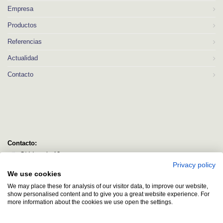
Empresa
Productos
Referencias
Actualidad
Contacto
Contacto:
C/ Idorsolo 13
Privacy policy
48160 Derio
We use cookies
Bizkaia
We may place these for analysis of our visitor data, to improve our website,
logitec@logitecsl.net
show personalised content and to give you a great website experience. For
more information about the cookies we use open the settings.
+34 944 544 580
+34 944 545 406