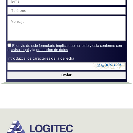
El envío de este formulario implica que ha leído y está conforme con
el
aviso legal
y la
protección de datos
.
Introduzca los caracteres de la derecha
Enviar