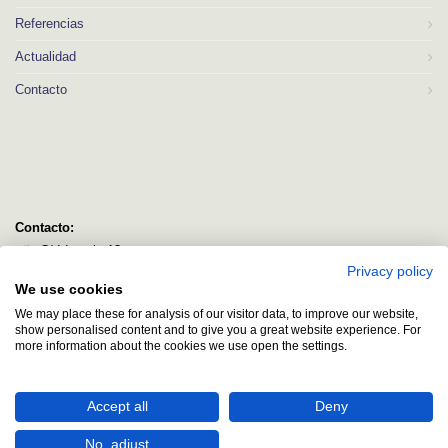
Referencias
Actualidad
Contacto
Contacto:
C/ Idorsolo 13
Privacy policy
48160 Derio
We use cookies
Bizkaia
We may place these for analysis of our visitor data, to improve our website,
logitec@logitecsl.net
show personalised content and to give you a great website experience. For
more information about the cookies we use open the settings.
+34 944 544 580
+34 944 545 406
Accept all
Deny
No, adjust