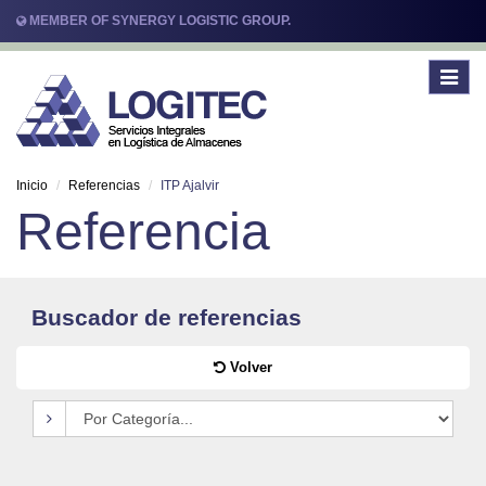
MEMBER OF SYNERGY LOGISTIC GROUP.
Toggle
navigat
Inicio
Referencias
ITP Ajalvir
Referencia
Buscador de referencias
Volver