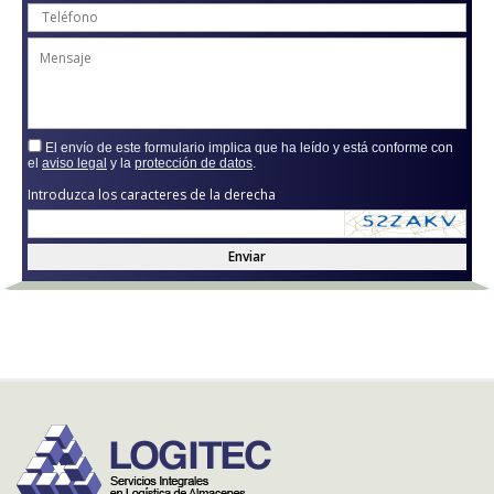
El envío de este formulario implica que ha leído y está conforme con
el
aviso legal
y la
protección de datos
.
Introduzca los caracteres de la derecha
Enviar