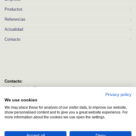
Productos
Referencias
Actualidad
Contacto
Contacto:
C/ Idorsolo 13
Privacy policy
48160 Derio
We use cookies
Bizkaia
We may place these for analysis of our visitor data, to improve our website,
logitec@logitecsl.net
show personalised content and to give you a great website experience. For
more information about the cookies we use open the settings.
+34 944 544 580
+34 944 545 406
Accept all
Deny