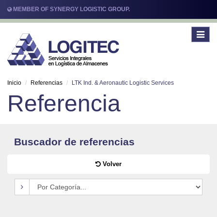
MEMBER OF SYNERGY LOGISTIC GROUP.
Toggle
navigat
Inicio
Referencias
LTK Ind. & Aeronautic Logistic Services
Referencia
Buscador de referencias
Volver