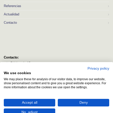
Referencias
Actualidad
Contacto
Contacto:
C/ Idorsolo 13
Privacy policy
48160 Derio
We use cookies
Bizkaia
We may place these for analysis of our visitor data, to improve our website,
logitec@logitecsl.net
show personalised content and to give you a great website experience. For
more information about the cookies we use open the settings.
+34 944 544 580
+34 944 545 406
Accept all
Deny
No, adjust