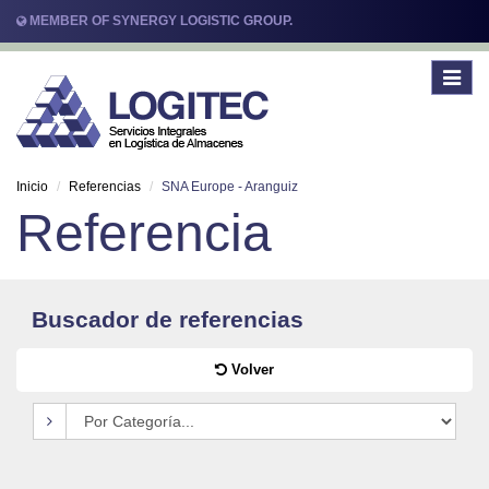
MEMBER OF SYNERGY LOGISTIC GROUP.
Toggle
navigat
Inicio
Referencias
SNA Europe - Aranguiz
Referencia
Buscador de referencias
Volver