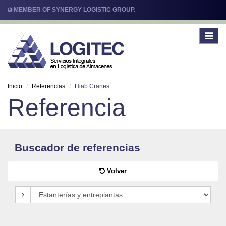
MEMBER OF SYNERGY LOGISTIC GROUP.
Toggle
navigat
Inicio
Referencias
Hiab Cranes
Referencia
Buscador de referencias
Volver