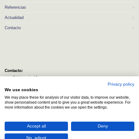
Referencias
Actualidad
Contacto
Contacto:
C/ Idorsolo 13
Privacy policy
48160 Derio
We use cookies
Bizkaia
We may place these for analysis of our visitor data, to improve our website,
logitec@logitecsl.net
show personalised content and to give you a great website experience. For
more information about the cookies we use open the settings.
+34 944 544 580
+34 944 545 406
Accept all
Deny
No, adjust