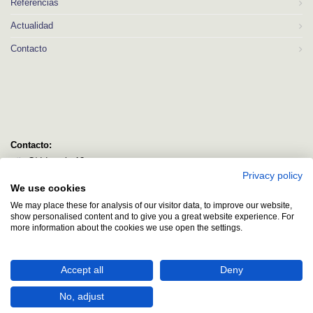
Referencias
Actualidad
Contacto
Contacto:
C/ Idorsolo 13
Privacy policy
48160 Derio
We use cookies
Bizkaia
We may place these for analysis of our visitor data, to improve our website,
logitec@logitecsl.net
show personalised content and to give you a great website experience. For
more information about the cookies we use open the settings.
+34 944 544 580
+34 944 545 406
Accept all
Deny
No, adjust