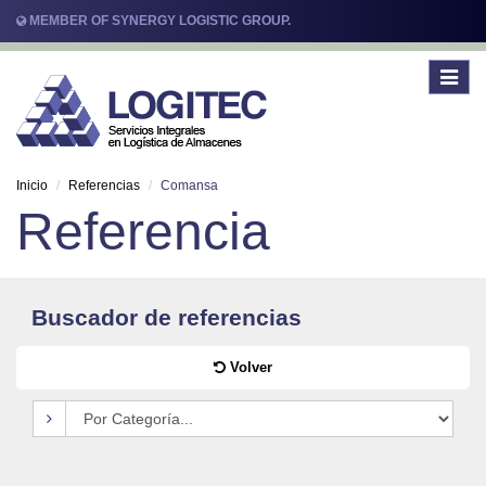
MEMBER OF SYNERGY LOGISTIC GROUP.
Toggle
navigat
Inicio
Referencias
Comansa
Referencia
Buscador de referencias
Volver